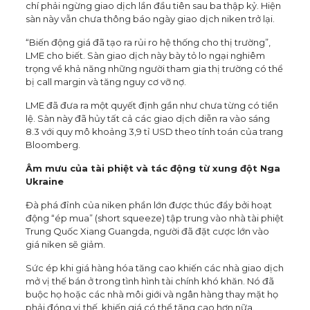
chí phải ngừng giao dịch lần đầu tiên sau ba thập kỷ. Hiện
sàn này vẫn chưa thông báo ngày giao dịch niken trở lại.
“Biến động giá đã tạo ra rủi ro hệ thống cho thị trường”,
LME cho biết. Sàn giao dịch này bày tỏ lo ngại nghiêm
trọng về khả năng những người tham gia thị trường có thể
bị call margin và tăng nguy cơ vỡ nợ.
LME đã đưa ra một quyết định gần như chưa từng có tiền
lệ. Sàn này đã hủy tất cả các giao dịch diễn ra vào sáng
8.3 với quy mô khoảng 3,9 tỉ USD theo tính toán của trang
Bloomberg.
Âm mưu của tài phiệt và tác động từ xung đột Nga
Ukraine
Đà phá đỉnh của niken phần lớn được thúc đẩy bởi hoạt
động “ép mua” (short squeeze) tập trung vào nhà tài phiệt
Trung Quốc Xiang Guangda, người đã đặt cược lớn vào
giá niken sẽ giảm.
Sức ép khi giá hàng hóa tăng cao khiến các nhà giao dịch
mở vị thế bán ở trong tình hình tài chính khó khăn. Nó đã
buộc họ hoặc các nhà môi giới và ngân hàng thay mặt họ
phải đóng vị thế, khiến giá có thể tăng cao hơn nữa.