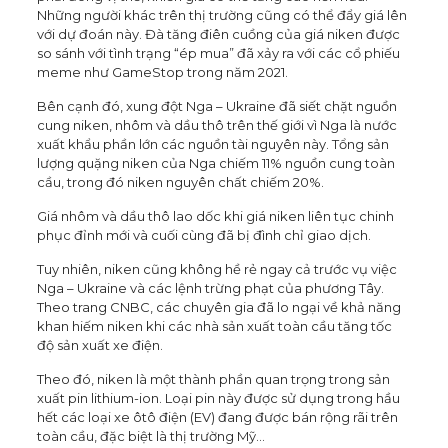
Những người khác trên thị trường cũng có thể đẩy giá lên
với dự đoán này. Đà tăng điên cuồng của giá niken được
so sánh với tình trạng “ép mua” đã xảy ra với các cổ phiếu
meme như GameStop trong năm 2021.
Bên cạnh đó, xung đột Nga – Ukraine đã siết chặt nguồn
cung niken, nhôm và dầu thô trên thế giới vì Nga là nước
xuất khẩu phần lớn các nguồn tài nguyên này. Tổng sản
lượng quặng niken của Nga chiếm 11% nguồn cung toàn
cầu, trong đó niken nguyên chất chiếm 20%.
Giá nhôm và dầu thô lao dốc khi giá niken liên tục chinh
phục đỉnh mới và cuối cùng đã bị đình chỉ giao dịch.
Tuy nhiên, niken cũng không hề rẻ ngay cả trước vụ việc
Nga – Ukraine và các lệnh trừng phạt của phương Tây.
Theo trang CNBC, các chuyên gia đã lo ngại về khả năng
khan hiếm niken khi các nhà sản xuất toàn cầu tăng tốc
độ sản xuất xe điện.
Theo đó, niken là một thành phần quan trọng trong sản
xuất pin lithium-ion. Loại pin này được sử dụng trong hầu
hết các loại xe ôtô điện (EV) đang được bán rộng rãi trên
toàn cầu, đặc biệt là thị trường Mỹ…