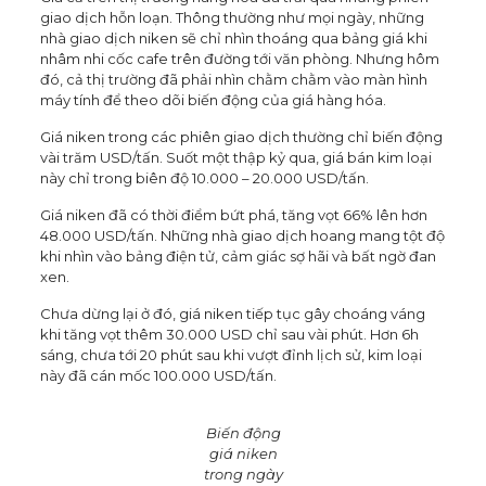
giao dịch hỗn loạn. Thông thường như mọi ngày, những
nhà giao dịch niken sẽ chỉ nhìn thoáng qua bảng giá khi
nhâm nhi cốc cafe trên đường tới văn phòng. Nhưng hôm
đó, cả thị trường đã phải nhìn chằm chằm vào màn hình
máy tính để theo dõi biến động của giá hàng hóa.
Giá niken trong các phiên giao dịch thường chỉ biến động
vài trăm USD/tấn. Suốt một thập kỷ qua, giá bán kim loại
này chỉ trong biên độ 10.000 – 20.000 USD/tấn.
Giá niken đã có thời điểm bứt phá, tăng vọt 66% lên hơn
48.000 USD/tấn. Những nhà giao dịch hoang mang tột độ
khi nhìn vào bảng điện tử, cảm giác sợ hãi và bất ngờ đan
xen.
Chưa dừng lại ở đó, giá niken tiếp tục gây choáng váng
khi tăng vọt thêm 30.000 USD chỉ sau vài phút. Hơn 6h
sáng, chưa tới 20 phút sau khi vượt đỉnh lịch sử, kim loại
này đã cán mốc 100.000 USD/tấn.
Biến động
giá niken
trong ngày