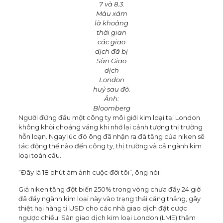
7 và 8.3.
Màu xám
là khoảng
thời gian
các giao
dịch đã bị
Sàn Giao
dịch
London
huỷ sau đó.
Ảnh:
Bloomberg
Người đứng đầu một công ty môi giới kim loại tại London
không khỏi choáng váng khi nhớ lại cảnh tượng thị trường
hỗn loạn. Ngay lúc đó ông đã nhận ra đà tăng của niken sẽ
tác động thế nào đến công ty, thị trường và cả ngành kim
loại toàn cầu.
“Đây là 18 phút ám ảnh cuộc đời tôi”, ông nói.
Giá niken tăng đột biến 250% trong vòng chưa đầy 24 giờ
đã đẩy ngành kim loại này vào trạng thái căng thẳng, gây
thiệt hại hàng tỉ USD cho các nhà giao dịch đặt cược
ngược chiều. Sàn giao dịch kim loại London (LME) thậm