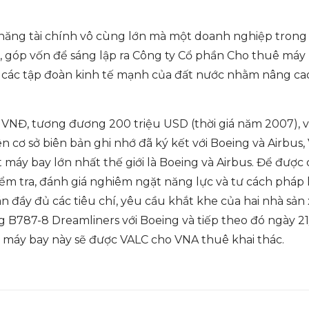
 năng tài chính vô cùng lớn mà một doanh nghiệp trong 
, góp vốn để sáng lập ra Công ty Cổ phần Cho thuê máy 
a các tập đoàn kinh tế mạnh của đất nước nhằm nâng cao
 VNĐ, tương đương 200 triệu USD (thời giá năm 2007), và
rên cơ sở biên bản ghi nhớ đã ký kết với Boeing và Airbu
máy bay lớn nhất thế giới là Boeing và Airbus. Để đượ
kiểm tra, đánh giá nghiêm ngặt năng lực và tư cách pháp 
 đầy đủ các tiêu chí, yêu cầu khắt khe của hai nhà sản x
 B787-8 Dreamliners với Boeing và tiếp theo đó ngày 2
số máy bay này sẽ được VALC cho VNA thuê khai thác.