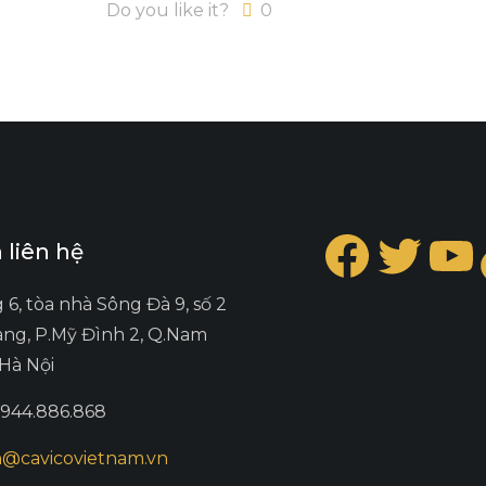
Do you like it?
0
Faceb
Twit
Y
 liên hệ
g 6, tòa nhà Sông Đà 9, số 2
ng, P.Mỹ Đình 2, Q.Nam
.Hà Nội
0944.886.868
@cavicovietnam.vn