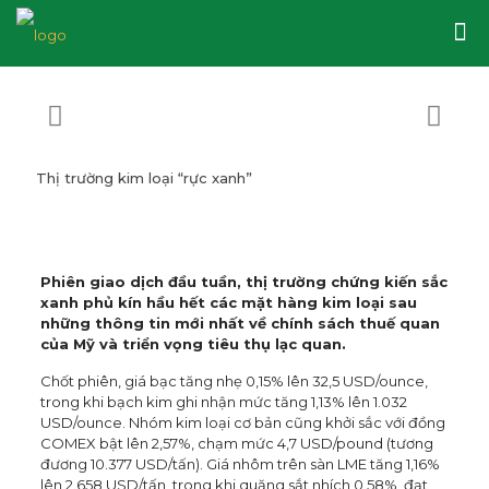
Thị trường kim loại “rực xanh”
Phiên giao dịch đầu tuần, thị trường chứng kiến sắc
xanh phủ kín hầu hết các mặt hàng kim loại sau
những thông tin mới nhất về chính sách thuế quan
của Mỹ và triển vọng tiêu thụ lạc quan.
Chốt phiên, giá bạc tăng nhẹ 0,15% lên 32,5 USD/ounce,
trong khi bạch kim ghi nhận mức tăng 1,13% lên 1.032
USD/ounce. Nhóm kim loại cơ bản cũng khởi sắc với đồng
COMEX bật lên 2,57%, chạm mức 4,7 USD/pound (tương
đương 10.377 USD/tấn). Giá nhôm trên sàn LME tăng 1,16%
lên 2.658 USD/tấn, trong khi quặng sắt nhích 0,58%, đạt