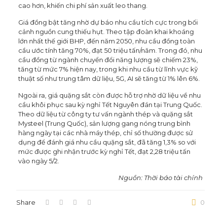
cao hơn, khiến chi phí sản xuất leo thang.
Giá đồng bật tăng nhờ dự báo nhu cầu tích cực trong bối
cảnh nguồn cung thiếu hụt. Theo tập đoàn khai khoáng
lớn nhất thế giới BHP, đến năm 2050, nhu cầu đồng toàn
cầu ước tính tăng 70%, đạt 50 triệu tấn/năm. Trong đó, nhu
cầu đồng từ ngành chuyển đổi năng lượng sẽ chiếm 23%,
tăng từ mức 7% hiện nay, trong khi nhu cầu từ lĩnh vực kỹ
thuật số như trung tâm dữ liệu, 5G, AI sẽ tăng từ 1% lên 6%.
Ngoài ra, giá quặng sắt còn được hỗ trợ nhờ dữ liệu về nhu
cầu khôi phục sau kỳ nghỉ Tết Nguyên đán tại Trung Quốc.
Theo dữ liệu từ công ty tư vấn ngành thép và quặng sắt
Mysteel (Trung Quốc), sản lượng gang nóng trung bình
hàng ngày tại các nhà máy thép, chỉ số thường được sử
dụng để đánh giá nhu cầu quặng sắt, đã tăng 1,3% so với
mức được ghi nhận trước kỳ nghỉ Tết, đạt 2,28 triệu tấn
vào ngày 5/2.
Nguồn: Thời báo tài chính
Share
0