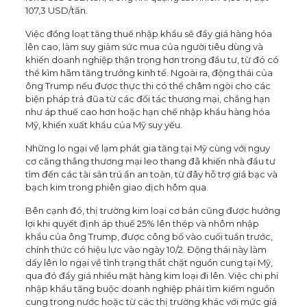
107,3 USD/tấn.
Việc đồng loạt tăng thuế nhập khẩu sẽ đẩy giá hàng hóa
lên cao, làm suy giảm sức mua của người tiêu dùng và
khiến doanh nghiệp thận trọng hơn trong đầu tư, từ đó có
thể kìm hãm tăng trưởng kinh tế. Ngoài ra, động thái của
ông Trump nếu được thực thi có thể châm ngòi cho các
biện pháp trả đũa từ các đối tác thương mại, chẳng hạn
như áp thuế cao hơn hoặc hạn chế nhập khẩu hàng hóa
Mỹ, khiến xuất khẩu của Mỹ suy yếu.
Những lo ngại về lạm phát gia tăng tại Mỹ cùng với nguy
cơ căng thẳng thương mại leo thang đã khiến nhà đầu tư
tìm đến các tài sản trú ẩn an toàn, từ đây hỗ trợ giá bạc và
bạch kim trong phiên giao dịch hôm qua.
Bên cạnh đó, thị trường kim loại cơ bản cũng được hưởng
lợi khi quyết định áp thuế 25% lên thép và nhôm nhập
khẩu của ông Trump, được công bố vào cuối tuần trước,
chính thức có hiệu lực vào ngày 10/2. Động thái này làm
dấy lên lo ngại về tình trạng thắt chặt nguồn cung tại Mỹ,
qua đó đẩy giá nhiều mặt hàng kim loại đi lên. Việc chi phí
nhập khẩu tăng buộc doanh nghiệp phải tìm kiếm nguồn
cung trong nước hoặc từ các thị trường khác với mức giá