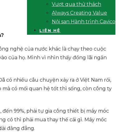
Vượt qua thử thách
Always Creating Value
Nội san Hành trình Cavico
LIÊN HỆ
m?
công nghệ của nước khác là chạy theo cuộc
 vào của họ. Mình vì nhìn thấy đồng lãi ngắn
 Đã có nhiều câu chuyện xảy ra ở Việt Nam rồi,
ào mà có mối quan hệ tốt thì sống, còn công ty
, đến 99%, phải tự gia công thiết bị máy móc
ng có thì phải mua thay thế cái gì. Máy móc
 dài đằng đẵng.