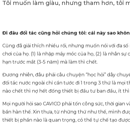
Tôi muốn làm giàu, nhưng tham hơn, tôi 
Đi đâu đối tác cũng hỏi chúng tôi: cái này sao k
Cũng đã giải thích nhiều rồi, nhưng muốn nói với đa 
chơi của họ. (1) là nhập máy móc của họ, (2) là nhân sự 
hạn trước mắt (3-5 năm) mà làm thì chết.
Đương nhiên, đâu phải câu chuyện “học hỏi” dây chuyền l
đối tác nước ngoài chỉ cần tước đi 1 trong 3 thứ là mọi
nào chết thì nợ hết đống thiết bị đầu tư ban đầu, ít thì 
Mọi người hỏi sao CAVICO phải tốn công sức, thời gian 
bần hàn thế. Xin thưa, từ những thứ như thế, mình được
thiết bị phần nào là quan trọng, có thể tự chế tạo được