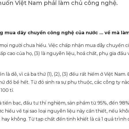
muốn Việt Nam phải làm chủ công nghệ.
hông mua dây chuyền công nghệ của nước … về mà là
số mọi người chưa hiểu. Việc chấp nhận mua dây chuyền 
cấp cao của họ, (3) là nguyên liệu, hoá chất, phụ gia đầu
à dễ, vì cả ba thứ (1), (2), (3) đều rất hiếm ở Việt Nam.
 thứ đổ bể hết. Từ đó sinh ra sự phụ thuộc, các công ty n
100 tỉ.
và tiền bạc, đầu tư thí nghiệm, sản phẩm từ 95%, đến 98%
 hiểu về tại sao loại nguyên liệu này cần thiết, nếu khô
 hay không. Từ tạp chất đến tinh khiết là cả 1 quá trình