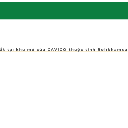
Sắt tại khu mỏ của CAVICO thuộc tỉnh Bolikhamxa