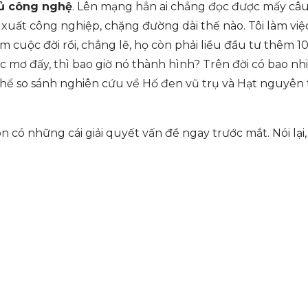
hủ công nghệ
. Lên mạng hẳn ai chẳng đọc được mấy câu: V
n xuất công nghiệp, chặng đường dài thế nào. Tôi làm v
 cuộc đời rồi, chẳng lẽ, họ còn phải liều đầu tư thêm 
 mơ đấy, thì bao giờ nó thành hình? Trên đời có bao nh
ể so sánh nghiên cứu về Hố đen vũ trụ và Hạt nguyên t
có những cái giải quyết vấn đề ngay trước mắt. Nói lại,