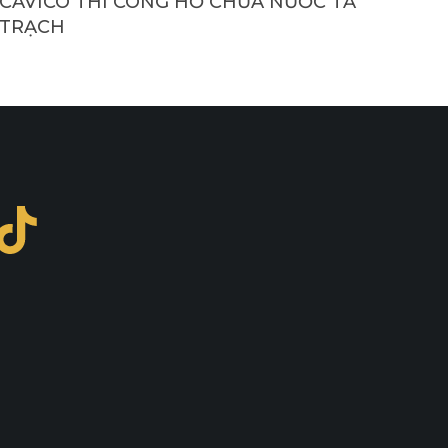
CAVICO THI CÔNG HỒ CHỨA NƯỚC TẢ
TRẠCH
ook
ter
outube
TikTok