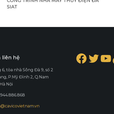
CÔNG TRÌNH NHÀ MÁY THỦY ĐIỆN ĐA
SIAT
Faceb
Twit
Y
 liên hệ
g 6, tòa nhà Sông Đà 9, số 2
ng, P.Mỹ Đình 2, Q.Nam
.Hà Nội
0944.886.868
@cavicovietnam.vn