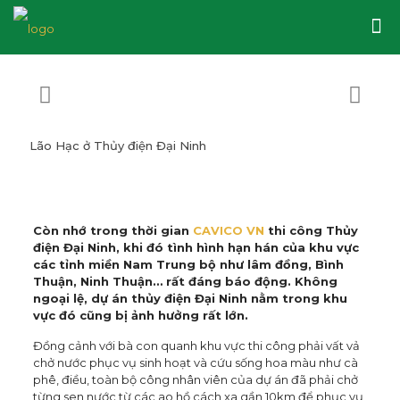
Lão Hạc ở Thủy điện Đại Ninh
Còn nhớ trong thời gian
CAVICO VN
thi công Thủy
điện Đại Ninh, khi đó tình hình hạn hán của khu vực
các tỉnh miền Nam Trung bộ như lâm đồng, Bình
Thuận, Ninh Thuận… rất đáng báo động. Không
ngoại lệ, dự án thủy điện Đại Ninh nằm trong khu
vực đó cũng bị ảnh hưởng rất lớn.
Đồng cảnh với bà con quanh khu vực thi công phải vất vả
chở nước phục vụ sinh hoạt và cứu sống hoa màu như cà
phê, điều, toàn bộ công nhân viên của dự án đã phải chở
từng sen nước từ các ao hồ cách xa gần 10km để phục vụ