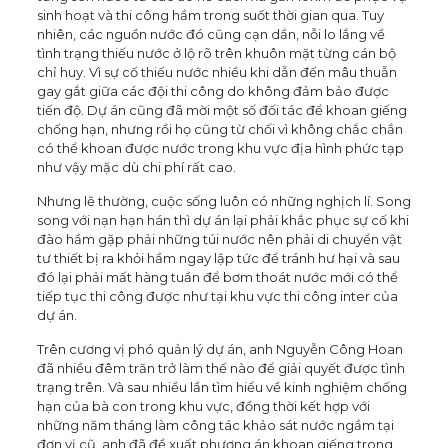
sinh hoạt và thi công hầm trong suốt thời gian qua. Tuy
nhiên, các nguồn nước đó cũng cạn dần, nỗi lo lắng về
tình trạng thiếu nước ở lộ rõ trên khuôn mặt từng cán bộ
chỉ huy. Vì sự cố thiếu nước nhiều khi dẫn đến mâu thuẫn
gay gắt giữa các đội thi công do không đảm bảo được
tiến độ. Dự án cũng đã mời một số đối tác để khoan giếng
chống hạn, nhưng rồi họ cũng từ chối vì không chắc chắn
có thể khoan được nước trong khu vực địa hình phức tạp
như vậy mặc dù chi phí rất cao.
Nhưng lẽ thường, cuộc sống luôn có những nghịch lí. Song
song với nạn hạn hán thì dự án lại phải khắc phục sự cố khi
đào hầm gặp phải những túi nước nên phải di chuyển vật
tư thiết bị ra khỏi hầm ngay lập tức để tránh hư hại và sau
đó lại phải mất hàng tuần để bơm thoát nước mới có thể
tiếp tục thi công được như tại khu vực thi công inter của
dự án.
Trên cương vị phó quản lý dự án, anh Nguyễn Công Hoan
đã nhiều đêm trăn trở làm thế nào để giải quyết được tình
trạng trên. Và sau nhiều lần tìm hiểu về kinh nghiệm chống
hạn của bà con trong khu vực, đồng thời kết hợp với
những năm tháng làm công tác khảo sát nước ngầm tại
đơn vị cũ, anh đã đề xuất phương án khoan giếng trong